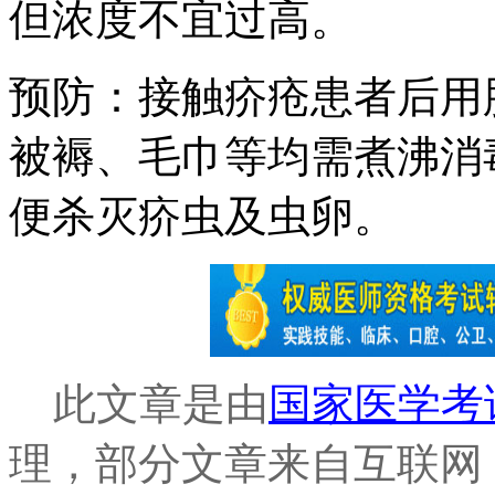
但浓度不宜过高。
预防：接触疥疮患者后用
被褥、毛巾等均需煮沸消
便杀灭疥虫及虫卵。
此文章是由
国家医学考
理，部分文章来自互联网